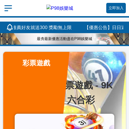
立即加入
】推薦好友就送300 獎勵無上限
【優惠公告】日日返點最高
最夯最新優惠活動盡在P98娛樂城
彩票遊戲
P98娛樂城彩票遊戲 - 9K
彩票、賓果、六合彩