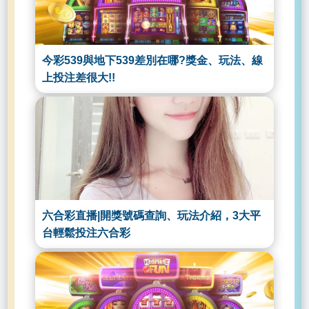
今彩539與地下539差別在哪?獎金、玩法、線
上投注差很大!!
六合彩直播|開獎號碼查詢、玩法介紹，3大平
台輕鬆投注六合彩