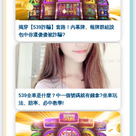
揭穿【539詐騙】套路！內幕牌、報牌群組說
包中你還傻傻被詐騙?
539全車是什麼？中一個號碼就有錢拿?坐車玩
法、賠率、必中教學!